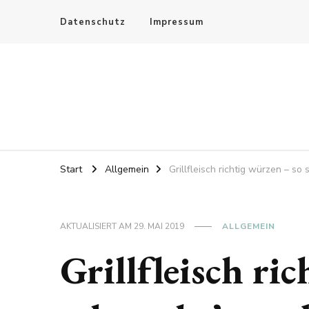
Datenschutz
Impressum
Start
Allgemein
Grillfleisch richtig würzen – so
AKTUALISIERT AM
29. MAI 2019
ALLGEMEIN
Grillfleisch ri