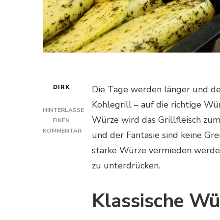
DIRK
Die Tage werden länger und der
Kohlegrill – auf die richtige W
HINTERLASSE
Würze wird das Grillfleisch z
EINEN
KOMMENTAR
und der Fantasie sind keine Gre
ZU
starke Würze vermieden werden 
GRILLFLEISCH
RICHTIG
zu unterdrücken.
WÜRZEN
–
SO
Klassische Wü
SCHMECKT’S
AM