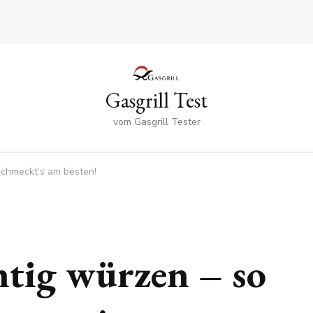
Gasgrill Test
vom Gasgrill Tester
 schmeckt’s am besten!
chtig würzen – so