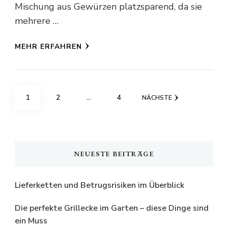
Mischung aus Gewürzen platzsparend, da sie
mehrere …
MEHR ERFAHREN
Seitennummerierung
SEITE
SEITE
SEITE
1
2
…
4
NÄCHSTE
der
Beiträge
NEUESTE BEITRÄGE
Lieferketten und Betrugsrisiken im Überblick
Die perfekte Grillecke im Garten – diese Dinge sind
ein Muss