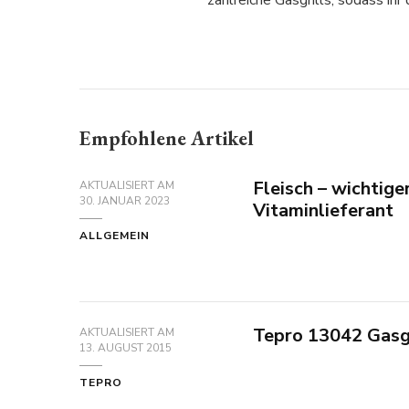
zahlreiche Gasgrills, sodass ihr
Empfohlene Artikel
Fleisch – wichtige
AKTUALISIERT AM
30. JANUAR 2023
Vitaminlieferant
ALLGEMEIN
Tepro 13042 Gasg
AKTUALISIERT AM
13. AUGUST 2015
TEPRO