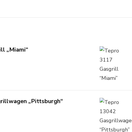
ll „Miami“
rillwagen „Pittsburgh“