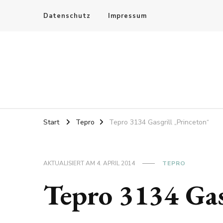
Datenschutz
Impressum
Start
Tepro
Tepro 3134 Gasgrill „Princeton“
AKTUALISIERT AM
4. APRIL 2014
TEPRO
Tepro 3134 Gas