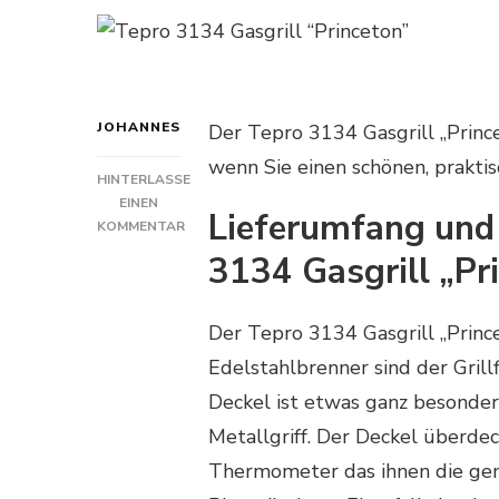
JOHANNES
Der Tepro 3134 Gasgrill „Prince
wenn Sie einen schönen, praktis
HINTERLASSE
EINEN
Lieferumfang und
KOMMENTAR
ZU
3134 Gasgrill „Pr
TEPRO
3134
GASGRILL
Der Tepro 3134 Gasgrill „Princ
„PRINCETON“
Edelstahlbrenner sind der Grillf
Deckel ist etwas ganz besondere
Metallgriff. Der Deckel überdec
Thermometer das ihnen die gena